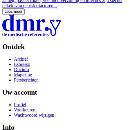
aanleg, passief roken, veel luchtvervuiling en infecties zijn slechts
enkele van de risicofactoren...
Lees meer
Ontdek
Archief
Espresso
Docinfo
Magazine
Persberichten
Uw account
Profiel
Voorkeuren
Wachtwoord wijzigen
Info