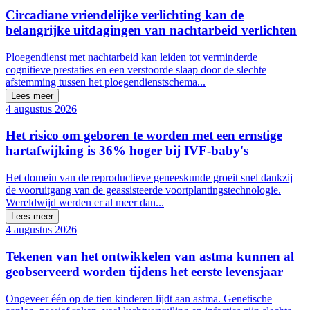
Circadiane vriendelijke verlichting kan de
belangrijke uitdagingen van nachtarbeid verlichten
Ploegendienst met nachtarbeid kan leiden tot verminderde
cognitieve prestaties en een verstoorde slaap door de slechte
afstemming tussen het ploegendienstschema...
Lees meer
4 augustus 2026
Het risico om geboren te worden met een ernstige
hartafwijking is 36% hoger bij IVF-baby's
Het domein van de reproductieve geneeskunde groeit snel dankzij
de vooruitgang van de geassisteerde voortplantingstechnologie.
Wereldwijd werden er al meer dan...
Lees meer
4 augustus 2026
Tekenen van het ontwikkelen van astma kunnen al
geobserveerd worden tijdens het eerste levensjaar
Ongeveer één op de tien kinderen lijdt aan astma. Genetische