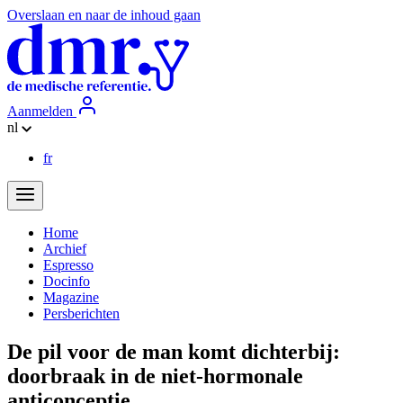
Overslaan en naar de inhoud gaan
Aanmelden
nl
fr
Home
Archief
Espresso
Docinfo
Magazine
Persberichten
De pil voor de man komt dichterbij:
doorbraak in de niet-hormonale
anticonceptie
.